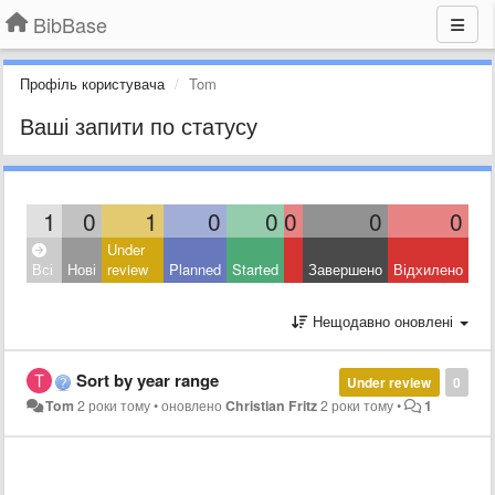
BibBase
Профіль користувача
Tom
Ваші запити по статусу
1
0
1
0
0
0
0
0
Under
Всі
Нові
review
Planned
Started
Завершено
Відхилено
Нещодавно оновлені
Sort by year range
Under review
0
Tom
2 роки тому
•
оновлено
Christian Fritz
2 роки тому
•
1