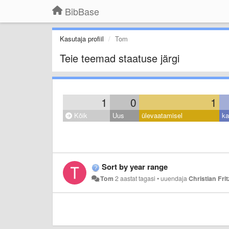
BibBase
Kasutaja profiil
Tom
Teie teemad staatuse järgi
1
0
1
Kõik
Uus
ülevaatamisel
ka
Sort by year range
Tom
2 aastat tagasi
•
uuendaja
Christian Frit