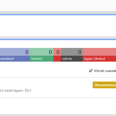
0
0
0
0
vandatud
Started
valmis
tagasi lükatud
Viimati uuend
Ülevaatamisel
z
2 aastat tagasi
•
1