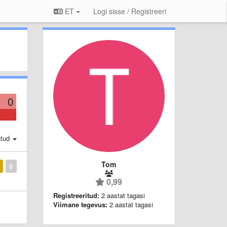
ET
Logi sisse / Registreeri
0
atud
Tom
0
0,99
Registreeritud:
2 aastat tagasi
Viimane tegevus:
2 aastat tagasi