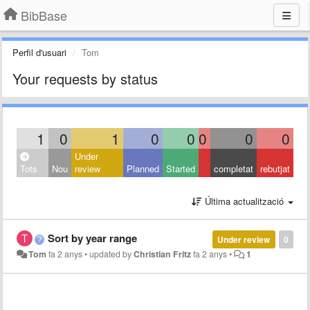
BibBase
Perfil d'usuari
Tom
Your requests by status
1
0
1
0
0
0
0
0
Under
Tots
Nou
review
Planned
Started
completat
rebutjat
Última actualització
Sort by year range
Under review
0
Tom
fa 2 anys
•
updated by
Christian Fritz
fa 2 anys
•
1