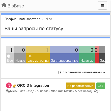
BibBase
Профиль пользователя
Nico
Ваши запросы по статусу
1
0
1
0
0
0
На
Все
Новые
рассмотрении
Запланированные
Начатые
Завер
Со свежими изменениями
ORCiD Integration
На рассмотрении
+13
Nico
8 лет назад
•
обновлен
Vladimir Alexiev
5 лет назад
•
8