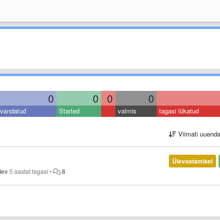
0
0
0
0
vandatud
Started
valmis
tagasi lükatud
Viimati uuend
Ülevaatamisel
iev
5 aastat tagasi
•
8