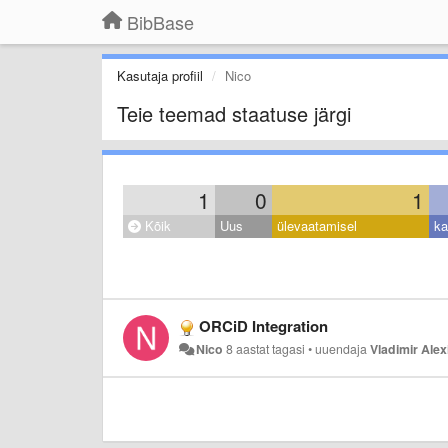
BibBase
Kasutaja profiil
Nico
Teie teemad staatuse järgi
1
0
1
Kõik
Uus
ülevaatamisel
ka
ORCiD Integration
Nico
8 aastat tagasi
•
uuendaja
Vladimir Alex