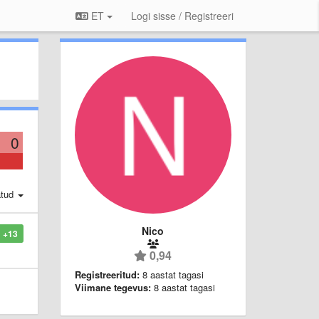
ET
Logi sisse / Registreeri
0
atud
Nico
+13
0,94
Registreeritud:
8 aastat tagasi
Viimane tegevus:
8 aastat tagasi