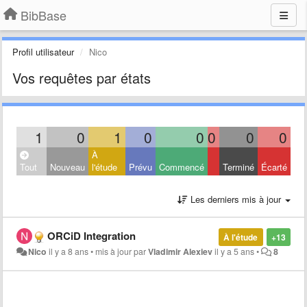
BibBase
Profil utilisateur
Nico
Vos requêtes par états
1
0
1
0
0
0
0
0
À
Tout
Nouveau
l'étude
Prévu
Commencé
Terminé
Écarté
Les derniers mis à jour
ORCiD Integration
À l'étude
+13
Nico
il y a 8 ans
•
mis à jour par
Vladimir Alexiev
il y a 5 ans
•
8