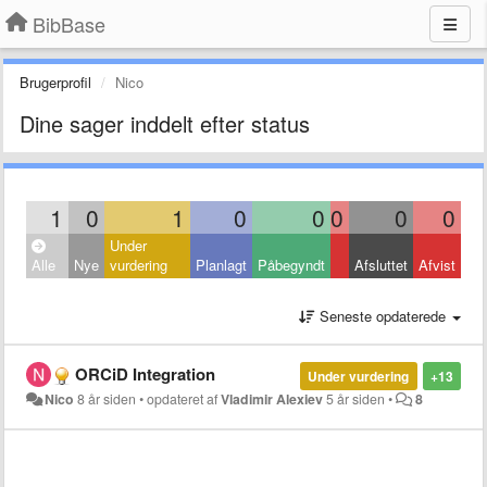
BibBase
Brugerprofil
Nico
Dine sager inddelt efter status
1
0
1
0
0
0
0
0
Under
Alle
Nye
vurdering
Planlagt
Påbegyndt
Afsluttet
Afvist
Seneste opdaterede
ORCiD Integration
Under vurdering
+13
Nico
8 år siden
•
opdateret af
Vladimir Alexiev
5 år siden
•
8