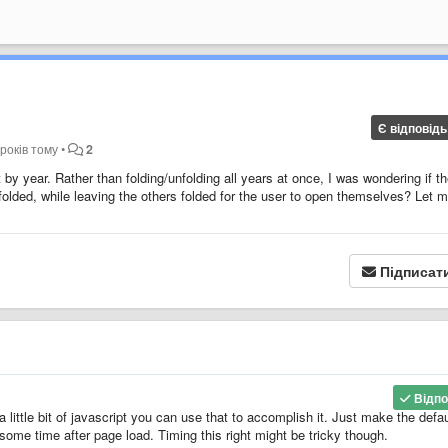
Є відповідь
 років тому
•
2
t by year. Rather than folding/unfolding all years at once, I was wondering if t
folded, while leaving the others folded for the user to open themselves? Let 
Підписат
Відпо
a little bit of javascript you can use that to accomplish it. Just make the defau
some time after page load. Timing this right might be tricky though.