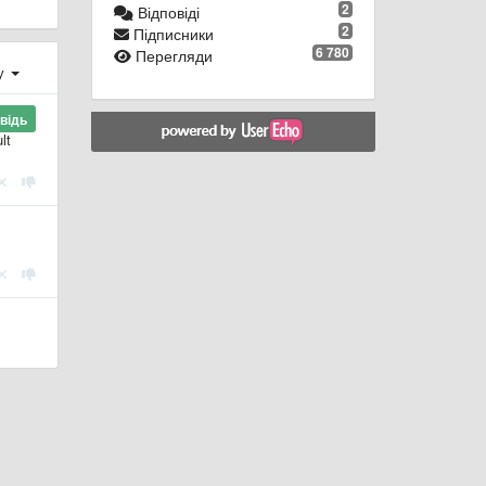
2
Відповіді
2
Підписники
6 780
Перегляди
ху
відь
lt