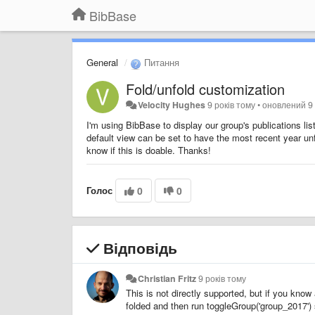
BibBase
General
Питання
Fold/unfold customization
Velocity Hughes
9 років тому
•
оновлений
9
I'm using BibBase to display our group's publications lis
default view can be set to have the most recent year un
know if this is doable. Thanks!
Голос
0
0
Відповідь
Christian Fritz
9 років тому
This is not directly supported, but if you know 
folded and then run toggleGroup('group_2017') 