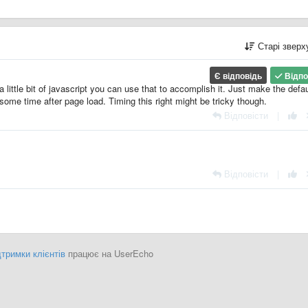
Старі звер
Є відповідь
Відпо
a little bit of javascript you can use that to accomplish it. Just make the defau
some time after page load. Timing this right might be tricky though.
Відповісти
|
Відповісти
|
тримки клієнтів
працює на UserEcho