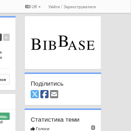
UK
Увійти / Зареєструватися
0
he
me
ися
Поділитись
відь
Статистика теми
lt
0
Голоси