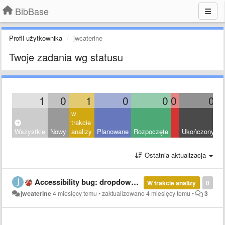
BibBase
Profil użytkownika
jwcaterine
Twoje zadania wg statusu
1
0
1
0
0
0
0
w
trakcie
Wszystkie
Nowy
analizy
Planowane
Rozpoczęte
Ukończony
O
Ostatnia aktualizacja
Accessibility bug: dropdown toggle link missing accessible name
W trakcie analizy
0
jwcaterine
4 miesięcy temu
•
zaktualizowano
4 miesięcy temu
•
3