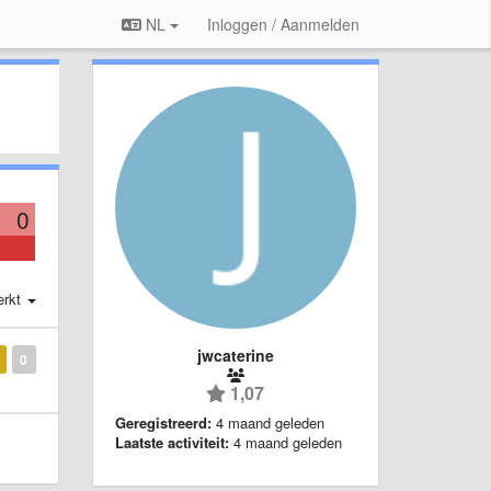
NL
Inloggen / Aanmelden
0
erkt
jwcaterine
0
1,07
Geregistreerd:
4 maand geleden
Laatste activiteit:
4 maand geleden