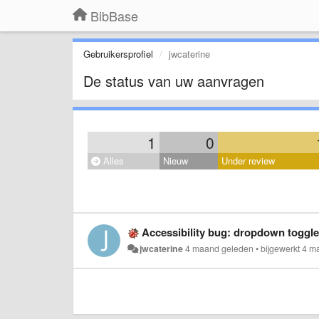
BibBase
Gebruikersprofiel
jwcaterine
De status van uw aanvragen
1
0
Alles
Nieuw
Under review
Accessibility bug: dropdown toggle
jwcaterine
4 maand geleden
•
bijgewerkt
4 m