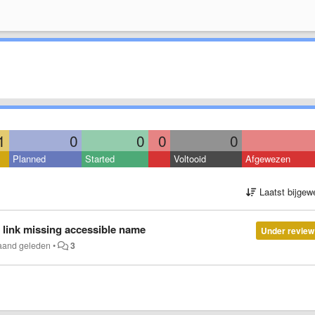
1
0
0
0
0
Planned
Started
Voltooid
Afgewezen
Laatst bijgew
 link missing accessible name
Under review
aand geleden
•
3