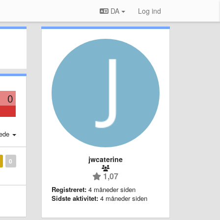
DA
Log ind
0
ede
jwcaterine
0
1,07
Registreret:
4 måneder siden
Sidste aktivitet:
4 måneder siden