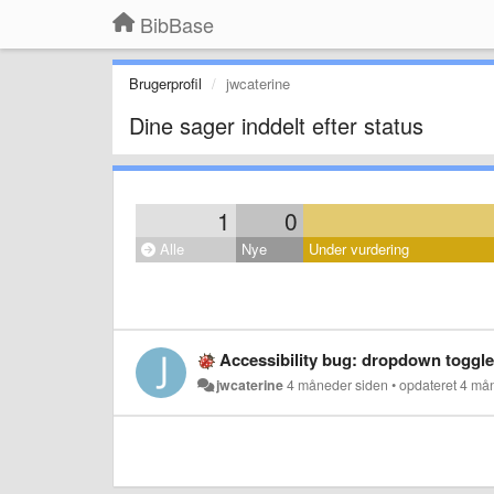
BibBase
Brugerprofil
jwcaterine
Dine sager inddelt efter status
1
0
Alle
Nye
Under vurdering
Accessibility bug: dropdown toggle
jwcaterine
4 måneder siden
•
opdateret
4 må