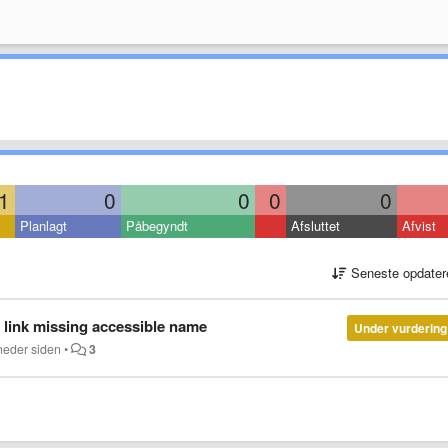
1
0
0
0
0
Planlagt
Påbegyndt
Afsluttet
Afvist
Seneste opdater
 link missing accessible name
Under vurdering
neder siden
•
3