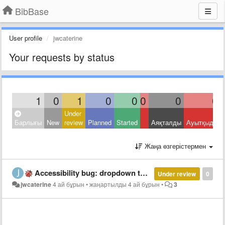
BibBase
User profile
jwcaterine
Your requests by status
1
0
1
0
0
0
0
0
Under
Барлығы
New
review
Planned
Started
Аяқталды
Ауытқыды
Жаңа өзгерістермен
Accessibility bug: dropdown toggle link missing accessible name
Under review
0
jwcaterine
4 ай бұрын
•
жаңартылды
4 ай бұрын
•
3