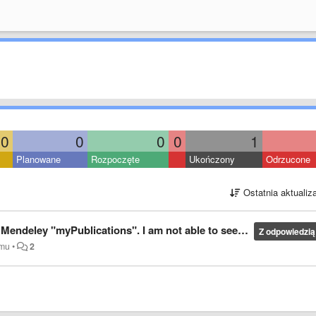
0
0
0
0
1
Planowane
Rozpoczęte
Ukończony
Odrzucone
Ostatnia aktualiz
ey "myPublications". I am not able to see the DOI field
Z odpowiedzią
emu
•
2