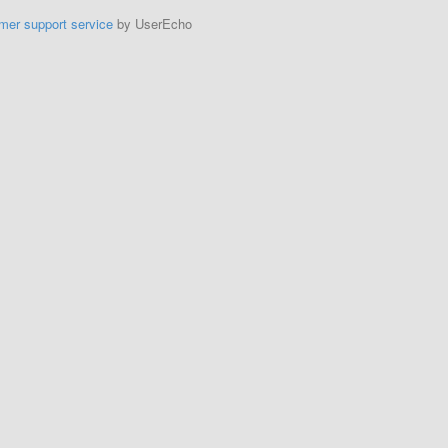
mer support service
by UserEcho