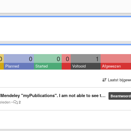
0
0
0
0
1
Planned
Started
Voltooid
Afgewezen
Laatst bijgew
ley "myPublications". I am not able to see the DOI field
Beantwoord
geleden
•
2