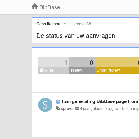
BibBase
Gebruikersprofiel
spravin88
De status van uw aanvragen
1
0
Alles
Nieuw
Under review
I am generating BibBase page from Mende
spravin88
4 jaar geleden
•
bijgewerkt
4 jaar 