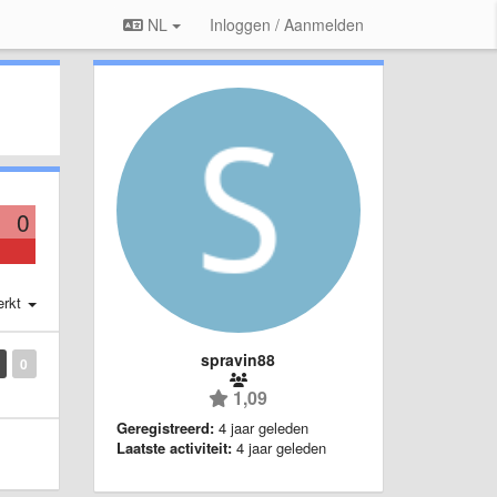
NL
Inloggen / Aanmelden
0
erkt
spravin88
0
1,09
Geregistreerd:
4 jaar geleden
Laatste activiteit:
4 jaar geleden