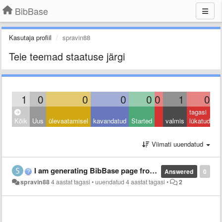
BibBase
Kasutaja profiil
spravin88
Teie teemad staatuse järgi
1
0
0
0
0
0
1
0
tagasi
Kõik
Uus
ülevaatamisel
kavandatud
Started
valmis
lükatud
Viimati uuendatud
I am generating BibBase page from Mendeley "myPublications". I am not able to see the DOI field
Answered
0
spravin88
4 aastat tagasi
•
uuendatud
4 aastat tagasi
•
2