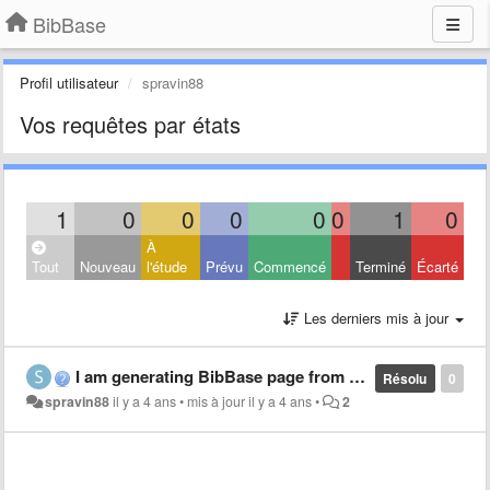
BibBase
Profil utilisateur
spravin88
Vos requêtes par états
1
0
0
0
0
0
1
0
À
Tout
Nouveau
l'étude
Prévu
Commencé
Terminé
Écarté
Les derniers mis à jour
I am generating BibBase page from Mendeley "myPublications". I am not able to see the DOI field
Résolu
0
spravin88
il y a 4 ans
•
mis à jour
il y a 4 ans
•
2