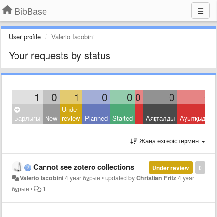
BibBase
User profile
Valerio Iacobini
Your requests by status
1
0
1
0
0
0
0
0
Under
Барлығы
New
review
Planned
Started
Аяқталды
Ауытқыды
Жаңа өзгерістермен
Cannot see zotero collections
Under review
0
Valerio Iacobini
4 year бұрын
•
updated by
Christian Fritz
4 year
бұрын
•
1