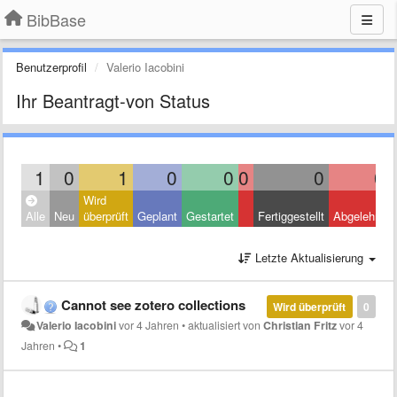
BibBase
Benutzerprofil
Valerio Iacobini
Ihr Beantragt-von Status
1
0
1
0
0
0
0
0
Wird
Alle
Neu
überprüft
Geplant
Gestartet
Fertiggestellt
Abgelehnt
Letzte Aktualisierung
Cannot see zotero collections
Wird überprüft
0
Valerio Iacobini
vor 4 Jahren
•
aktualisiert von
Christian Fritz
vor 4
Jahren
•
1