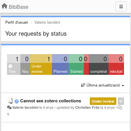
BibBase
Perfil d'usuari
Valerio Iacobini
Your requests by status
1
0
1
0
0
0
0
0
Under
Tots
Nou
review
Planned
Started
completat
rebutjat
Última actualització
Cannot see zotero collections
Under review
0
Valerio Iacobini
fa 4 anys
•
updated by
Christian Fritz
fa 4 anys
•
1