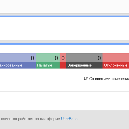
0
0
0
0
анированные
Начатые
Завершенные
Отклоненные
Со свежими изменени
 клиентов работает на платформе
UserEcho