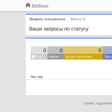
BibBase
Профиль пользователя
Markus Si
Ваши запросы по статусу
0
0
0
Все
Новые
На рассмотрении
Запл
Нет тем
Сервис поддержки