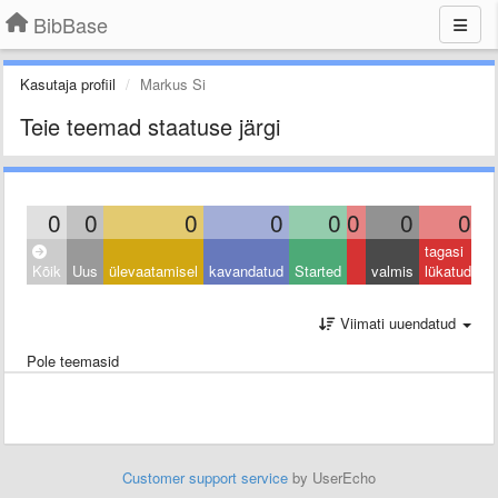
BibBase
Kasutaja profiil
Markus Si
Teie teemad staatuse järgi
0
0
0
0
0
0
0
0
tagasi
Kõik
Uus
ülevaatamisel
kavandatud
Started
valmis
lükatud
Viimati uuendatud
Pole teemasid
Customer support service
by UserEcho