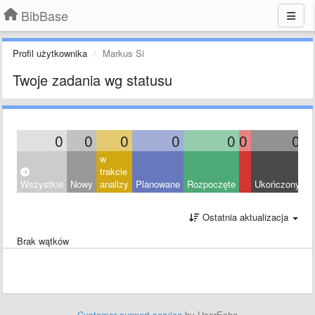
BibBase
Profil użytkownika
Markus Si
Twoje zadania wg statusu
0
0
0
0
0
0
0
w
trakcie
Wszystkie
Nowy
analizy
Planowane
Rozpoczęte
Ukończony
O
Ostatnia aktualizacja
Brak wątków
Customer support service
by UserEcho