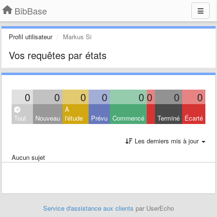
BibBase
Profil utilisateur
Markus Si
Vos requêtes par états
0
0
0
0
0
0
0
0
À
Tout
Nouveau
l'étude
Prévu
Commencé
Terminé
Écarté
Les derniers mis à jour
Aucun sujet
Service d'assistance aux clients
par UserEcho