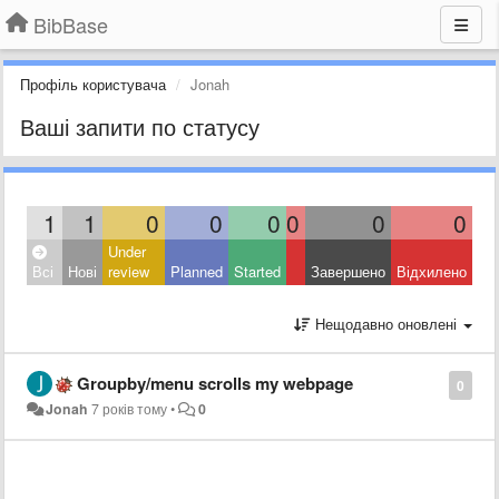
BibBase
Профіль користувача
Jonah
Ваші запити по статусу
1
1
0
0
0
0
0
0
Under
Всі
Нові
review
Planned
Started
Завершено
Відхилено
Нещодавно оновлені
Groupby/menu scrolls my webpage
0
Jonah
7 років тому
•
0