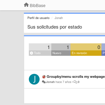
BibBase
Perfil de usuario
Jonah
Sus solicitudes por estado
1
1
0
Todo
Nuevo
En revisión
P
Groupby/menu scrolls my webpage
Jonah
hace 7 años
•
0