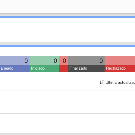
0
0
0
0
laneado
Iniciado
Finalizado
Rechazado
Última actualiza