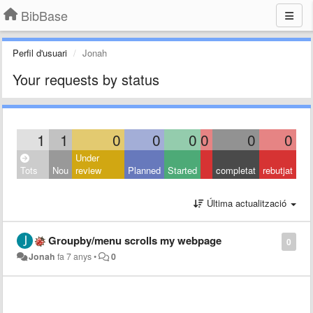
BibBase
Perfil d'usuari
Jonah
Your requests by status
1
1
0
0
0
0
0
0
Under
Tots
Nou
review
Planned
Started
completat
rebutjat
Última actualització
Groupby/menu scrolls my webpage
0
Jonah
fa 7 anys
•
0