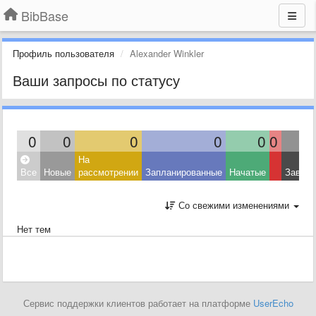
BibBase
Профиль пользователя
Alexander Winkler
Ваши запросы по статусу
0
0
0
0
0
0
На
Все
Новые
рассмотрении
Запланированные
Начатые
Завер
Со свежими изменениями
Нет тем
Сервис поддержки клиентов работает на платформе
UserEcho