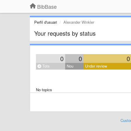
BibBase
Perfil d'usuari
Alexander Winkler
Your requests by status
0
0
0
Tots
Nou
Under review
No topics
Custo