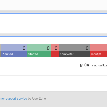
0
0
0
0
Planned
Started
completat
rebutjat
Última actualitz
mer support service
by UserEcho