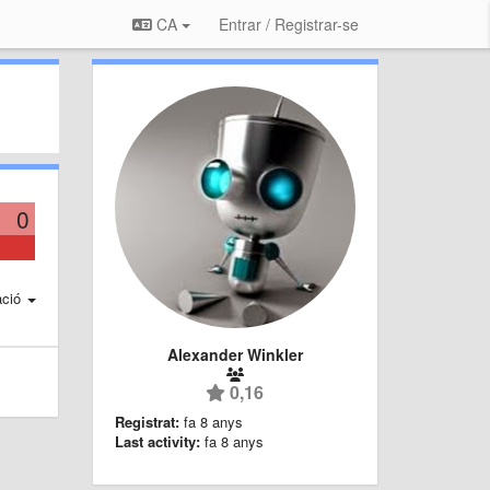
CA
Entrar / Registrar-se
0
ació
Alexander Winkler
0,16
Registrat:
fa 8 anys
Last activity:
fa 8 anys