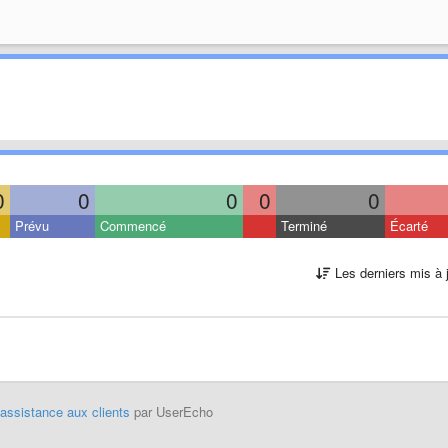
0
0
0
0
0
Prévu
Commencé
Terminé
Écarté
Les derniers mis à 
'assistance aux clients
par UserEcho