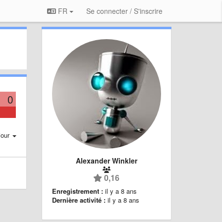
FR
Se connecter / S'inscrire
0
jour
Alexander Winkler
0,16
Enregistrement :
il y a 8 ans
Dernière activité :
il y a 8 ans