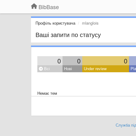
BibBase
Профіль користувача
mlanglois
Ваші запити по статусу
0
0
0
Всі
Нові
Under review
Pl
Немає тем
Служба під