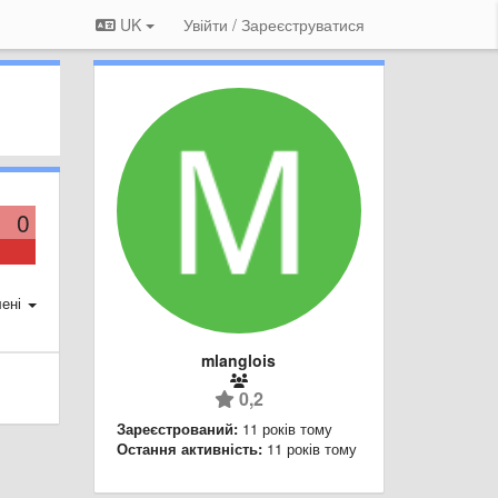
UK
Увійти / Зареєструватися
0
ені
mlanglois
0,2
Зареєстрований:
11 років тому
Остання активність:
11 років тому