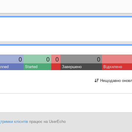
0
0
0
0
anned
Started
Завершено
Відхилено
Нещодавно оновл
тримки клієнтів
працює на UserEcho