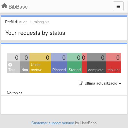
BibBase
Perfil d'usuari
mlanglois
Your requests by status
0
0
0
0
0
0
0
0
Under
Tots
Nou
review
Planned
Started
completat
rebutjat
Última actualització
No topics
Customer support service
by UserEcho