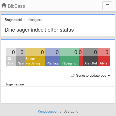
BibBase
Brugerprofil
mlanglois
Dine sager inddelt efter status
0
0
0
0
0
0
0
0
Under
Alle
Nye
vurdering
Planlagt
Påbegyndt
Afsluttet
Afvist
Seneste opdaterede
Ingen emner
Kundesupport
af UserEcho