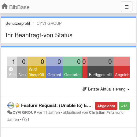
BibBase
Benutzerprofil
CYVI GROUP
Ihr Beantragt-von Status
1
0
0
0
0
0
0
1
Wird
Alle
Neu
überprüft
Geplant
Gestartet
Fertiggestellt
Abgelehnt
Letzte Aktualisierung
Feature Request: (Unable to) Embed BibBase into wordpress.COM site
Abgelehnt
+15
CYVI GROUP
vor 11 Jahren
•
aktualisiert von
Christian Fritz
vor 6
Jahren
•
1