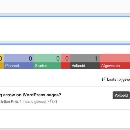
0
0
0
0
1
Planned
Started
Voltooid
Afgewezen
Laatst bijgew
ig arrow on WordPress pages?
Voltooid
istian Fritz
4 maand geleden
•
3