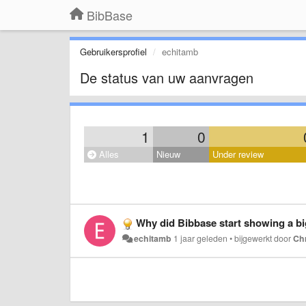
BibBase
Gebruikersprofiel
echitamb
De status van uw aanvragen
1
0
Alles
Nieuw
Under review
Why did Bibbase start showing a b
echitamb
1 jaar geleden
•
bijgewerkt door
Chr