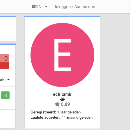
NL
Inloggen / Aanmelden
0
erkt
echitamb
+1
0,89
Geregistreerd:
1 jaar geleden
Laatste activiteit:
11 maand geleden