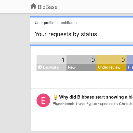
BibBase
User profile
echitamb
Your requests by status
1
0
0
Барлығы
New
Under review
Pl
Why did Bibbase start showing a b
echitamb
1 year бұрын
•
updated by
Christia