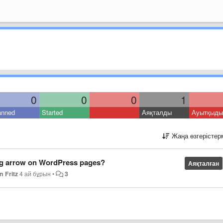
0
0
0
1
anned
Started
Аяқталды
Ауытқыды
Жаңа өзгерістер
ig arrow on WordPress pages?
Аяқталған
n Fritz
4 ай бұрын
•
3