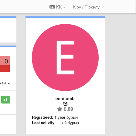
KK
Кіру / Tiркелу
0
мен
echitamb
+1
0.89
Registered:
1 year бұрын
Last activity:
11 ай бұрын