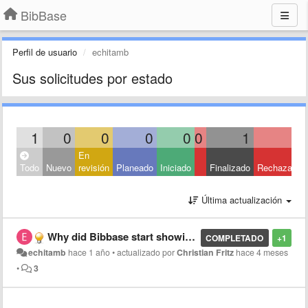
BibBase
Perfil de usuario
echitamb
Sus solicitudes por estado
1
0
0
0
0
0
1
0
En
Todo
Nuevo
revisión
Planeado
Iniciado
Finalizado
Rechazado
Última actualización
Why did Bibbase start showing a big arrow on WordPress pages?
COMPLETADO
+1
echitamb
hace 1 año
•
actualizado por
Christian Fritz
hace 4 meses
•
3