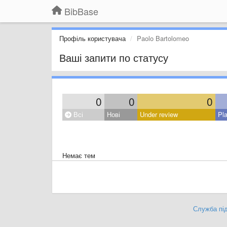
BibBase
Профіль користувача
Paolo Bartolomeo
Ваші запити по статусу
0
0
0
Всі
Нові
Under review
Pl
Немає тем
Служба під