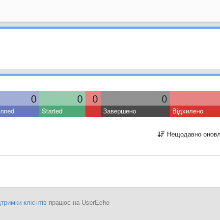
0
0
0
0
anned
Started
Завершено
Відхилено
Нещодавно оновл
тримки клієнтів
працює на UserEcho