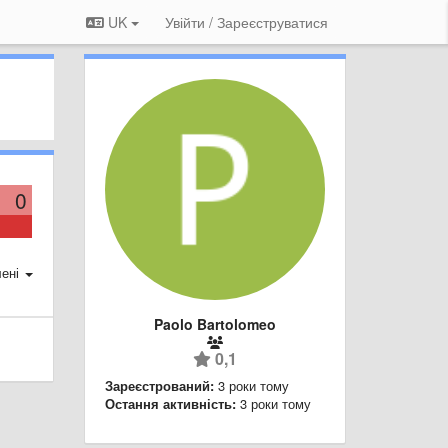
UK
Увійти / Зареєструватися
0
ені
Paolo Bartolomeo
0,1
Зареєстрований:
3 роки тому
Остання активність:
3 роки тому