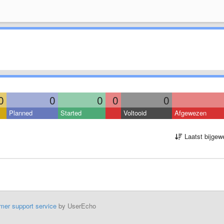
0
0
0
0
0
Planned
Started
Voltooid
Afgewezen
Laatst bijgew
mer support service
by UserEcho