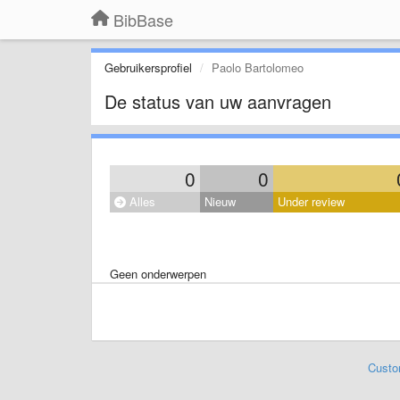
BibBase
Gebruikersprofiel
Paolo Bartolomeo
De status van uw aanvragen
0
0
Alles
Nieuw
Under review
Geen onderwerpen
Custo