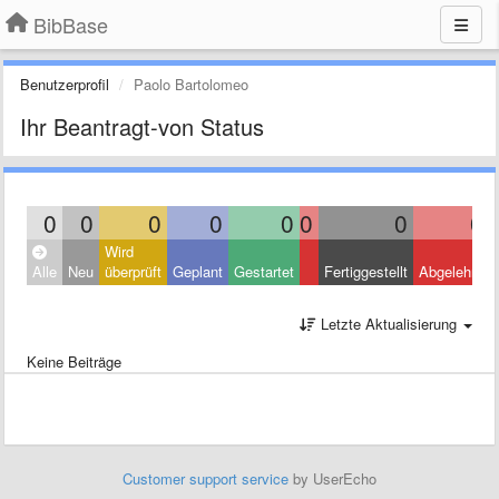
BibBase
Benutzerprofil
Paolo Bartolomeo
Ihr Beantragt-von Status
0
0
0
0
0
0
0
0
Wird
Alle
Neu
überprüft
Geplant
Gestartet
Fertiggestellt
Abgelehnt
Letzte Aktualisierung
Keine Beiträge
Customer support service
by UserEcho