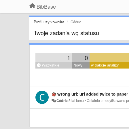
BibBase
Profil użytkownika
Cédric
Twoje zadania wg statusu
1
0
Wszystkie
Nowy
w trakcie analizy
wrong url: url added twice to paper
Cédric
5 lat temu
•
Ostatnio zmodyfikowane p