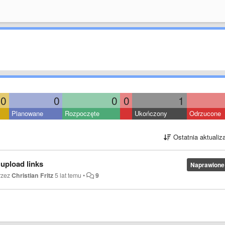
0
0
0
0
1
Planowane
Rozpoczęte
Ukończony
Odrzucone
Ostatnia aktualiz
 upload links
Naprawione
rzez
Christian Fritz
5 lat temu
•
9