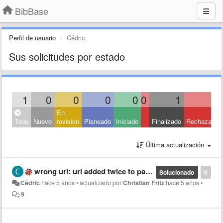
BibBase
Perfil de usuario
Cédric
Sus solicitudes por estado
1
0
0
0
0
0
1
0
En
Todo
Nuevo
revisión
Planeado
Iniciado
Finalizado
Rechazado
Última actualización
wrong url: url added twice to paper upload links
Solucionado
0
Cédric
hace 5 años
•
actualizado por
Christian Fritz
hace 5 años
•
9