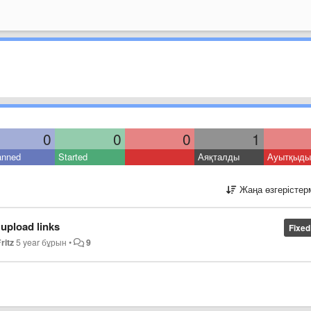
0
0
0
1
anned
Started
Аяқталды
Ауытқыды
Жаңа өзгерістер
 upload links
Fixed
ritz
5 year бұрын
•
9