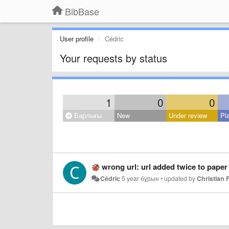
BibBase
User profile
Cédric
Your requests by status
1
0
0
Барлығы
New
Under review
Pl
wrong url: url added twice to paper
Cédric
5 year бұрын
•
updated by
Christian F