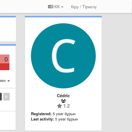
KK
Кіру / Tiркелу
0
мен
Cédric
0
1.2
Registered:
5 year бұрын
Last activity:
5 year бұрын