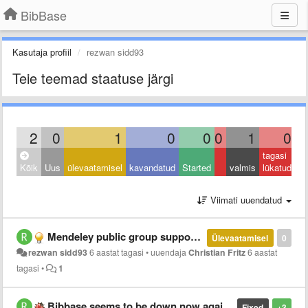
BibBase
Kasutaja profiil
rezwan sidd93
Teie teemad staatuse järgi
2
0
1
0
0
0
1
0
tagasi
Kõik
Uus
ülevaatamisel
kavandatud
Started
valmis
lükatud
Viimati uuendatud
Mendeley public group support ending??
Ülevaatamisel
0
rezwan sidd93
6 aastat tagasi
•
uuendaja
Christian Fritz
6 aastat
tagasi
•
1
Bibbase seems to be down now again?
Fixed
+3