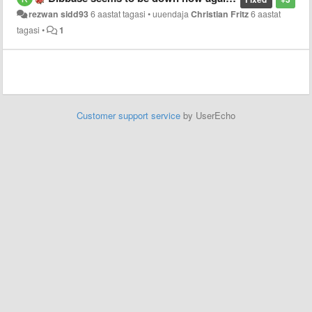
rezwan sidd93
6 aastat tagasi
•
uuendaja
Christian Fritz
6 aastat
tagasi
•
1
Customer support service
by UserEcho