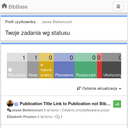
BibBase
Profil użytkownika
Jesse Bettencourt
Twoje zadania wg statusu
1
1
0
0
0
0
0
w
trakcie
Wszystkie
Nowy
analizy
Planowane
Rozpoczęte
Ukończony
O
Ostatnia aktualizacja
Publication Title Link to Publication not Bibase Network
+6
Jesse Bettencourt
8 lat temu
•
Ostatnio zmodyfikowane przez
Elizabeth Preston
6 lat temu
•
1