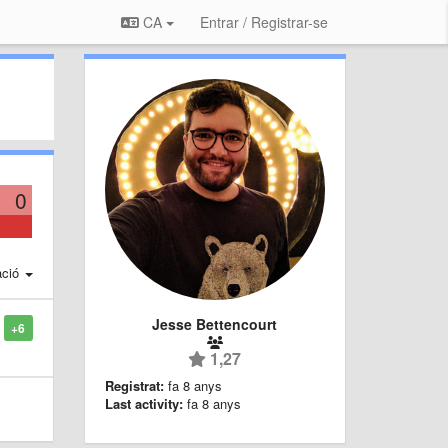
CA
Entrar / Registrar-se
0
ació
Jesse Bettencourt
+6
1,27
Registrat:
fa 8 anys
Last activity:
fa 8 anys