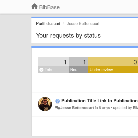
BibBase
Perfil d'usuari
Jesse Bettencourt
Your requests by status
1
1
0
Tots
Nou
Under review
Publication Title Link to Publicati
Jesse Bettencourt
fa 8 anys
•
updated by
El