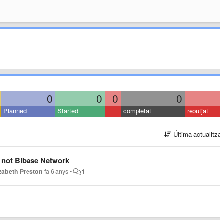
0
0
0
0
Planned
Started
completat
rebutjat
Última actualitz
on not Bibase Network
izabeth Preston
fa 6 anys
•
1