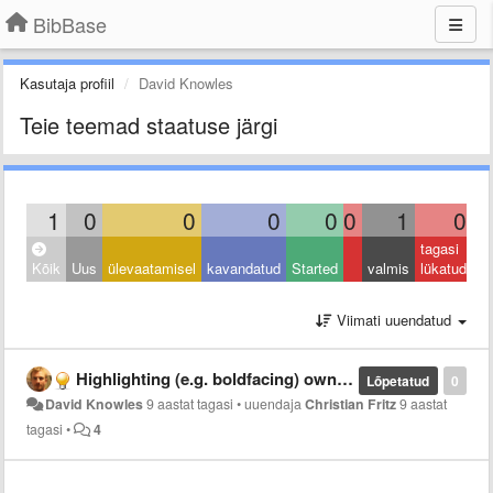
BibBase
Kasutaja profiil
David Knowles
Teie teemad staatuse järgi
1
0
0
0
0
0
1
0
tagasi
Kõik
Uus
ülevaatamisel
kavandatud
Started
valmis
lükatud
Viimati uuendatud
Highlighting (e.g. boldfacing) own name.
Lõpetatud
0
David Knowles
9 aastat tagasi
•
uuendaja
Christian Fritz
9 aastat
tagasi
•
4