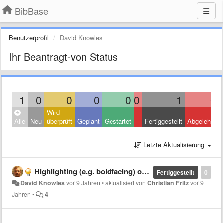
BibBase
Benutzerprofil
David Knowles
Ihr Beantragt-von Status
1
0
0
0
0
0
1
0
Wird
Alle
Neu
überprüft
Geplant
Gestartet
Fertiggestellt
Abgelehnt
Letzte Aktualisierung
Highlighting (e.g. boldfacing) own name.
Fertiggestellt
0
David Knowles
vor 9 Jahren
•
aktualisiert von
Christian Fritz
vor 9
Jahren
•
4