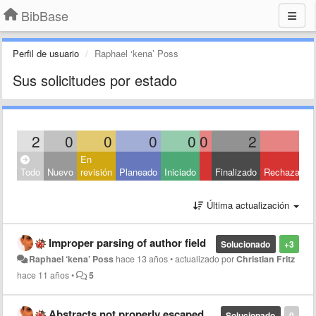
BibBase
Perfil de usuario
Raphael ‘kena’ Poss
Sus solicitudes por estado
2
0
0
0
0
0
2
0
En
Todo
Nuevo
revisión
Planeado
Iniciado
Finalizado
Rechazado
Última actualización
Improper parsing of author field
Solucionado
+3
Raphael ‘kena’ Poss
hace 13 años
•
actualizado por
Christian Fritz
hace 11 años
•
5
Abstracts not properly escaped in BibBase v3
Solucionado
0