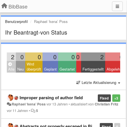
BibBase
Benutzerprofil
Raphael ‘kena’ Poss
Ihr Beantragt-von Status
2
0
0
0
0
0
2
0
Wird
Alle
Neu
überprüft
Geplant
Gestartet
Fertiggestellt
Abgelehnt
Letzte Aktualisierung
Improper parsing of author field
Fixed
+3
Raphael ‘kena’ Poss
vor 13 Jahren
•
aktualisiert von
Christian Fritz
vor 11 Jahren
•
5
Abstracts not properly escaped in BibBase v3
Fixed
0