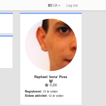
DA
Log ind
Raphael ‘kena’ Poss
0,86
Registreret:
13 år siden
Sidste aktivitet:
12 år siden