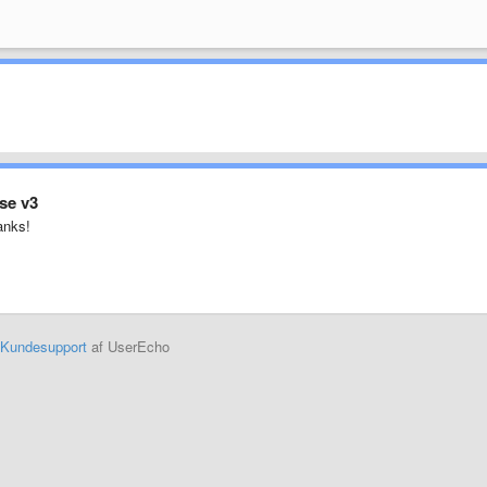
se v3
anks!
Kundesupport
af UserEcho